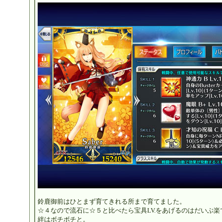
鈴鹿御前はひとまず育てきれる所まで育てました。
☆４なので流石に☆５と比べたら宝具LV.をあげるのはだいぶ
絆はボチボチと。