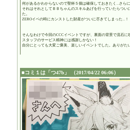
何があるかわからないので聖杯５個は確保しておきたく...さらに
それはそれとしてＢＢちゃんのスキルあげを行っていたらついに
た。
ZEROイベの時にカンストした財産がついに尽きてしまった...！
そんなわけで今回のCCCイベントですが、裏面の背景で流石に吹き
スタッフのサービス精神には感謝しかない！
自分にとっても大変ご褒美、楽しいイベントでした。ありがた
■
コミ１は「つ47b」
（2017/04/22 06:06）