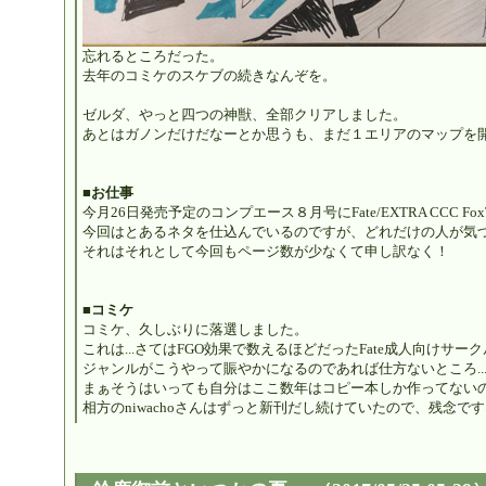
忘れるところだった。
去年のコミケのスケブの続きなんぞを。
ゼルダ、やっと四つの神獣、全部クリアしました。
あとはガノンだけだなーとか思うも、まだ１エリアのマップを
■お仕事
今月26日発売予定のコンプエース８月号にFate/EXTRA CCC Fox
今回はとあるネタを仕込んでいるのですが、どれだけの人が気づい
それはそれとして今回もページ数が少なくて申し訳なく！
■コミケ
コミケ、久しぶりに落選しました。
これは...さてはFGO効果で数えるほどだったFate成人向けサ
ジャンルがこうやって賑やかになるのであれば仕方ないところ..
まぁそうはいっても自分はここ数年はコピー本しか作ってない
相方のniwachoさんはずっと新刊だし続けていたので、残念で