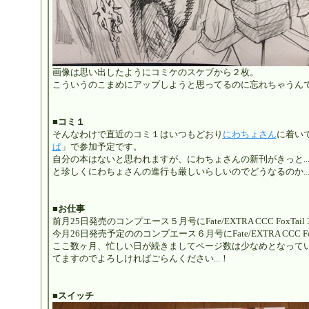
画像は思い出したようにコミケのスケブから２枚。
こういうのこまめにアップしようと思ってるのに忘れちゃうん
■コミ１
そんなわけで直近のコミ１はいつもどおり
にわちょさん
に着い
ぱ
」で参加予定です。
自分の本はないと思われますが、にわちょさんの新刊がきっと..
と珍しくにわちょさんの進行も厳しいらしいのでどうなるのか..
■お仕事
前月25日発売のコンプエース５月号にFate/EXTRA CCC FoxTail 
今月26日発売予定ののコンプエース６月号にFate/EXTRA CCC Fo
ここ数ヶ月、忙しい日が続きましてページ数は少なめとなって
てますのでよろしければごらんください...！
■スイッチ