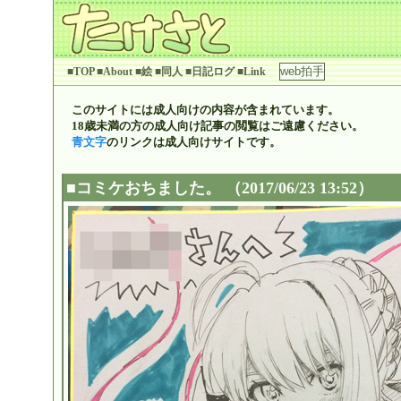
■TOP
■About
■絵
■同人
■日記ログ
■Link
このサイトには成人向けの内容が含まれています。
18歳未満の方の成人向け記事の閲覧はご遠慮ください。
青文字
のリンクは成人向けサイトです。
■
コミケおちました。
（2017/06/23 13:52）