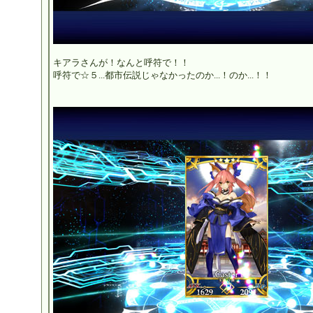
キアラさんが！なんと呼符で！！
呼符で☆５...都市伝説じゃなかったのか...！のか...！！