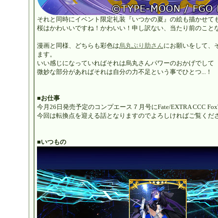
それと同時にイベント限定礼装『いつかの夏』の絵も描かせて
桜はかわいいですね！かわいい！申し訳ない、当たり前のことなの
漫画と同様、どちらも彩色は
烏丸ぷり助さん
にお願いをして、
ます。
いい感じになっていればそれは烏丸さんパワーのおかげでして
微妙な部分があればそれは自分の力不足という事でひとつ...！
■お仕事
今月26日発売予定のコンプエース７月号にFate/EXTRA CCC Fox
今回は転換点を迎える話となりますのでよろしければご覧くだ
■いつもの